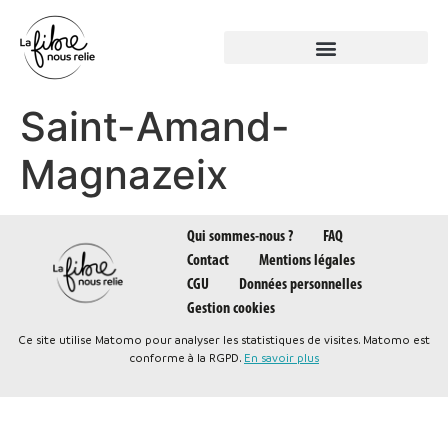
Panneau de gestion des cookies
Saint-Amand-
Magnazeix
Qui sommes-nous ?
FAQ
Contact
Mentions légales
CGU
Données personnelles
Gestion cookies
Ce site utilise Matomo pour analyser les statistiques de visites. Matomo est
conforme à la RGPD.
En savoir plus